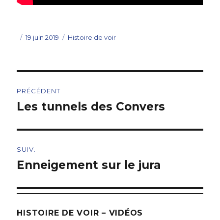
Publié
Catégories
19 juin 2019
Histoire de voir
le
Navigation
PRÉCÉDENT
de
Les tunnels des Convers
Article
précédent
l’article
:
SUIV.
Enneigement sur le jura
Article
suivant
:
HISTOIRE DE VOIR – VIDÉOS